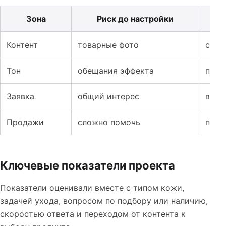
Зона
Риск до настройки
Таблица к кейсу: SMM для корейской косметики: как о
Контент
товарные фото
сцен
Тон
обещания эффекта
поня
Заявка
общий интерес
вопр
Продажи
сложно помочь
поня
Ключевые показатели проекта
Показатели оценивали вместе с типом кожи,
задачей ухода, вопросом по подбору или наличию,
скоростью ответа и переходом от контента к