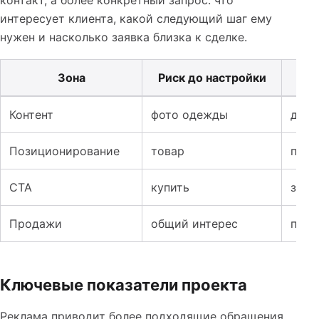
интересует клиента, какой следующий шаг ему
нужен и насколько заявка близка к сделке.
Зона
Риск до настройки
Таблица к кейсу: SMM для ателье мужской одежды: как
Контент
фото одежды
дета
Позиционирование
товар
перс
CTA
купить
запи
Продажи
общий интерес
поня
Ключевые показатели проекта
Реклама приводит более подходящие обращения,