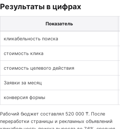
Результаты в цифрах
Показатель
Таблица к кейсу: Лендинг для дизайна интерьера: как 
кликабельность поиска
3,
стоимость клика
42
стоимость целевого действия
21
Заявки за месяц
18
конверсия формы
1,8
Рабочий бюджет составлял 520 000 ₸. После
переработки страницы и рекламных объявлений
кликабельность поиска выросла до 7,6%, средняя