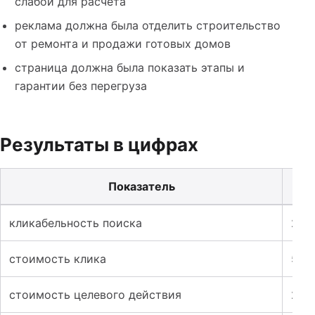
слабой для расчета
реклама должна была отделить строительство
от ремонта и продажи готовых домов
страница должна была показать этапы и
гарантии без перегруза
Результаты в цифрах
Показатель
Таблица к кейсу: Лендинг и реклама для строительств
кликабельность поиска
2,7
стоимость клика
520
стоимость целевого действия
28 