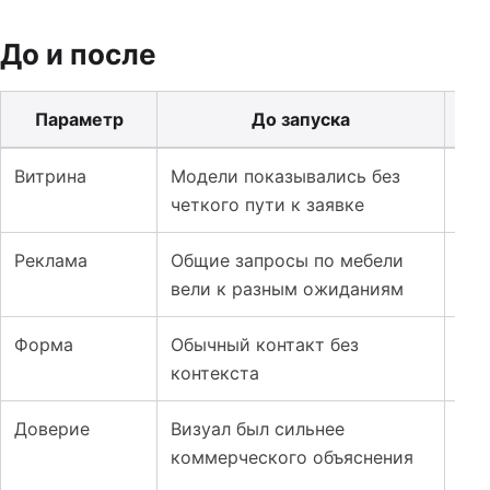
До и после
Параметр
До запуска
Таблица к кейсу: Лендинг и реклама для мебели и кров
Витрина
Модели показывались без
Кат
четкого пути к заявке
рас
Реклама
Общие запросы по мебели
Кам
вели к разным ожиданиям
тов
Форма
Обычный контакт без
Зая
контекста
раз
Доверие
Визуал был сильнее
Доб
коммерческого объяснения
про
зак