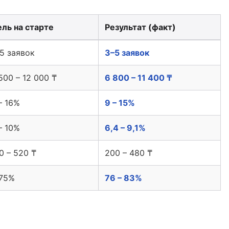
ль на старте
Результат (факт)
ogle Ads плюс лендинг мужская одежда оптом Алматы
5 заявок
3–5 заявок
500 – 12 000 ₸
6 800 – 11 400 ₸
– 16%
9 – 15%
– 10%
6,4 – 9,1%
0 – 520 ₸
200 – 480 ₸
 75%
76 – 83%