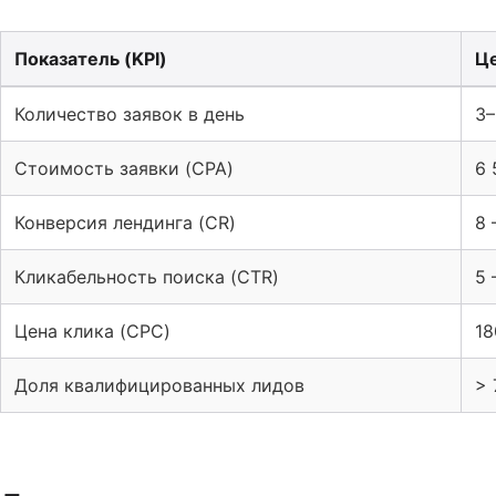
Показатель (KPI)
Це
Таблица к кейсу: 3-5 заявок в день от оптовиков: Go
Количество заявок в день
3–
Стоимость заявки (CPA)
6 
Конверсия лендинга (CR)
8 
Кликабельность поиска (CTR)
5 
Цена клика (CPC)
18
Доля квалифицированных лидов
>