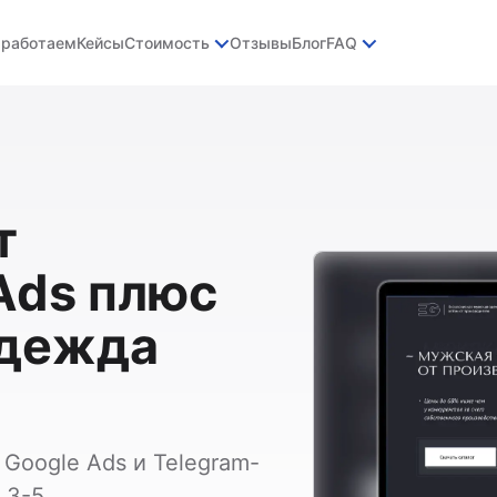
 работаем
Кейсы
Стоимость
Отзывы
Блог
FAQ
т
Ads плюс
одежда
Google Ads и Telegram-
 3-5