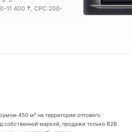
0-11 400 ₸, CPC 200-
умом 450 м² на территории оптового
од собственной маркой, продажи только B2B