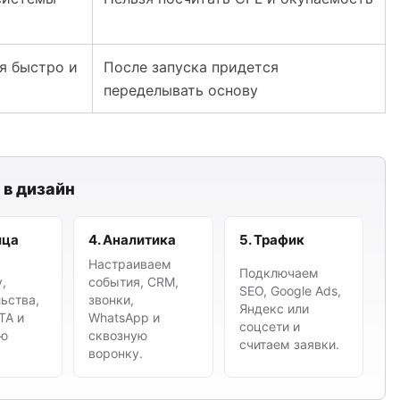
я быстро и
После запуска придется
переделывать основу
 в дизайн
ица
4. Аналитика
5. Трафик
м
Настраиваем
Подключаем
,
события, CRM,
SEO, Google Ads,
ьства,
звонки,
Яндекс или
TA и
WhatsApp и
соцсети и
ую
сквозную
считаем заявки.
воронку.