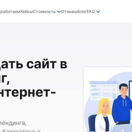
 работаем
Кейсы
Стоимость
Отзывы
Блог
FAQ
ать сайт в
г,
нтернет-
лендинга,
 Казахстане с