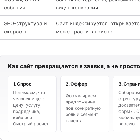
события
видят конверсии
SEO-структура и
Сайт индексируется, открываетс
скорость
может расти в поиске
Как сайт превращается в заявки, а не просто
1. Спрос
2. Оффер
3. Стран
Понимаем, что
Собирае
Формулируем
человек ищет:
структуру
предложение
цену, услугу,
доказател
под конкретную
подрядчика,
формы, C
боль и сегмент
кейс или
мобильн
клиента.
быстрый расчет.
версию.