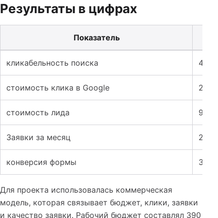
Результаты в цифрах
Показатель
Таблица к кейсу: Лендинг для юридических услуг: как
кликабельность поиска
4,6%
стоимость клика в Google
240 
стоимость лида
9 20
Заявки за месяц
22
конверсия формы
3,8%
Для проекта использовалась коммерческая
модель, которая связывает бюджет, клики, заявки
и качество заявки. Рабочий бюджет составлял 390