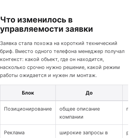
Что изменилось в
управляемости заявки
Заявка стала похожа на короткий технический
бриф. Вместо одного телефона менеджер получал
контекст: какой объект, где он находится,
насколько срочно нужно решение, какой режим
работы ожидается и нужен ли монтаж.
Блок
До
Таблица к кейсу: Сайт и реклама для систем автономно
Позиционирование
общее описание
пода
компании
Реклама
широкие запросы в
разд