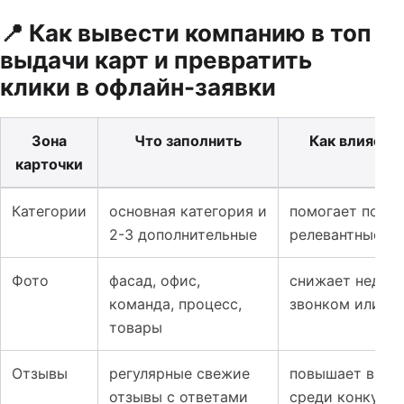
📍 Как вывести компанию в топ
выдачи карт и превратить
клики в офлайн-заявки
Зона
Что заполнить
Как влияет н
карточки
Таблица к материалу: Google Maps, Яндекс Бизнес и 2G
Категории
основная категория и
помогает попас
2-3 дополнительные
релевантные з
Фото
фасад, офис,
снижает недов
команда, процесс,
звонком или м
товары
Отзывы
регулярные свежие
повышает выбо
отзывы с ответами
среди конкурен