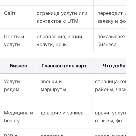
Сайт
страница услуги или
переводит инте
контактов с UTM
заявку и форму
Посты и
обновления, акции,
показывает акт
услуги
услуги, цены
бизнеса
Бизнес
Главная цель карт
Что добавить
Таблица к материалу: Google Maps, Яндекс Бизнес и 2G
Услуги
звонки и
страница контак
рядом
маршруты
районы, часы ра
Медицина и
доверие и запись
врачи, услуги, ц
beauty
отзывы, фото ка
B2B с
проверка
адрес, реквизит