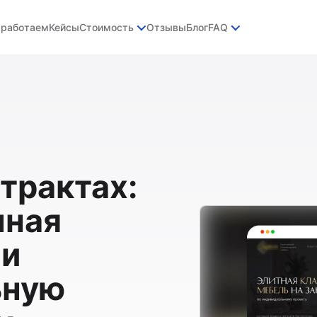
 работаем
Кейсы
Стоимость
Отзывы
Блог
FAQ
трактах:
чная
ли
ьную