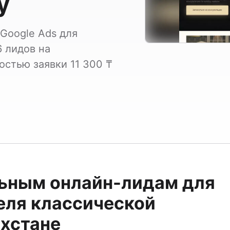
у
Google Ads для
 лидов на
стью заявки 11 300 ₸
льным онлайн-лидам для
еля классической
ахстане