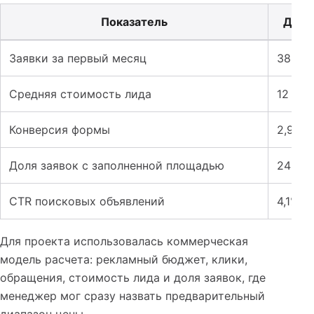
Показатель
До з
Таблица к кейсу: Лендинг и реклама для клининговых у
Заявки за первый месяц
38
Средняя стоимость лида
12 400
Конверсия формы
2,9%
Доля заявок с заполненной площадью
24%
CTR поисковых объявлений
4,1%
Для проекта использовалась коммерческая
модель расчета: рекламный бюджет, клики,
обращения, стоимость лида и доля заявок, где
менеджер мог сразу назвать предварительный
диапазон цены.