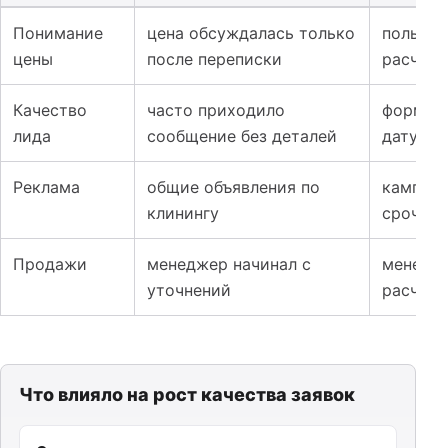
Таблица к кейсу: Лендинг и реклама для клининговых у
Понимание
цена обсуждалась только
пользов
цены
после переписки
расчета
Качество
часто приходило
форма с
лида
сообщение без деталей
дату
Реклама
общие объявления по
кампани
клинингу
срочно
Продажи
менеджер начинал с
менедже
уточнений
расчету
Что влияло на рост качества заявок