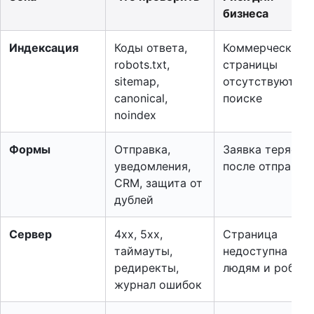
бизнеса
Индексация
Коды ответа,
Коммерческие
robots.txt,
страницы
sitemap,
отсутствуют в
canonical,
поиске
noindex
Формы
Отправка,
Заявка теряетс
уведомления,
после отправки
CRM, защита от
дублей
Сервер
4xx, 5xx,
Страница
таймауты,
недоступна
редиректы,
людям и роботу
журнал ошибок