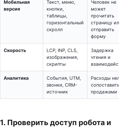
Мобильная
Текст, меню,
Человек не
версия
кнопки,
может
таблицы,
прочитать
горизонтальный
страницу или
скролл
отправить
форму
Скорость
LCP, INP, CLS,
Задержка
изображения,
чтения и
скрипты
взаимодействи
Аналитика
События, UTM,
Расходы нельзя
звонки, CRM-
сопоставить с
источник
продажами
1. Проверить доступ робота и