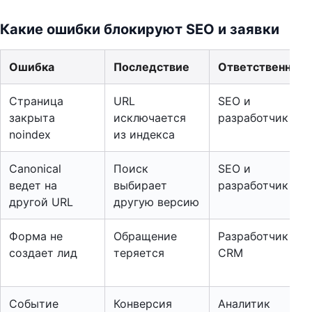
Какие ошибки блокируют SEO и заявки
Ошибка
Последствие
Ответственный
Страница
URL
SEO и
закрыта
исключается
разработчик
noindex
из индекса
Canonical
Поиск
SEO и
ведет на
выбирает
разработчик
другой URL
другую версию
Форма не
Обращение
Разработчик и
создает лид
теряется
CRM
Событие
Конверсия
Аналитик