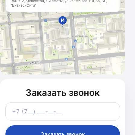
050012, Казахстан, г. Алматы, ул. Жамбыла 114/85, БЦ
"Бизнес-Сити"
МАРКЕТИНГОВОЕ
АГЕНТСТВО
Казахстан · с 2011 года
Заказать звонок
Телефон
+7 (7__) ___-__-__
Заказать звонок