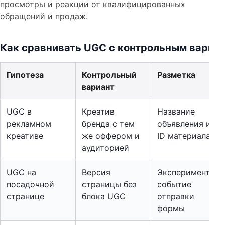
просмотры и реакции от квалифицированных
обращений и продаж.
Как сравнивать UGC с контрольным вариа
Гипотеза
Контрольный
Разметка
вариант
UGC в
Креатив
Название
рекламном
бренда с тем
объявления и
креативе
же оффером и
ID материала
аудиторией
UGC на
Версия
Эксперимент и
посадочной
страницы без
событие
странице
блока UGC
отправки
формы