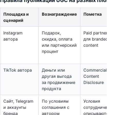
Правила публикации UGC на разных площа
Площадка и
Вознаграждение
Пометка
сценарий
Instagram
Подарок,
Paid partnershi
автора
скидка, оплата
для branded
или партнерский
content
процент
TikTok автора
Деньги или
Commercial
другая выгода
Content
за продвижение
Disclosure
продукта
Сайт, Telegram
По условиям
Условия
и аккаунты
соглашения с
сотрудничеств
бренда
автором
описываются