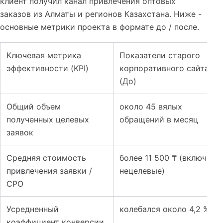
клиент получил канал привлечения оптовых
заказов из Алматы и регионов Казахстана. Ниже -
основные метрики проекта в формате до / после.
Таблица к кейсу: 1 200 заявок с конверсией 12 %: сай
Ключевая метрика
Показатели старого
эффективности (KPI)
корпоративного сайта
(До)
Общий объем
около 45 вялых
полученных целевых
обращений в месяц
заявок
Средняя стоимость
более 11 500 ₸ (включая
привлечения заявки /
нецелевые)
CPO
Усредненный
колебался около 4,2 %
коэффициент конверсии