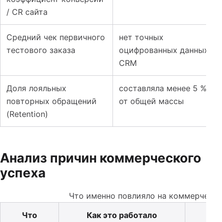
/ CR сайта
Средний чек первичного
нет точных
тестового заказа
оцифрованных данных в
CRM
Доля лояльных
составляла менее 5 %
повторных обращений
от общей массы
(Retention)
Анализ причин коммерческого
успеха
Что именно повлияло на коммерчески
Что
Как это работало
К