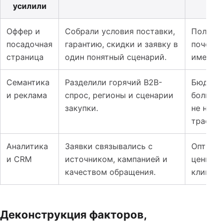
усилили
Оффер и
Собрали условия поставки,
Пользо
посадочная
гарантию, скидки и заявку в
почему
страница
один понятный сценарий.
именно 
Семантика
Разделили горячий B2B-
Бюджет
и реклама
спрос, регионы и сценарии
больше
закупки.
не на 
трафик.
Аналитика
Заявки связывались с
Оптими
и CRM
источником, кампанией и
ценност
качеством обращения.
кликам.
Деконструкция факторов,