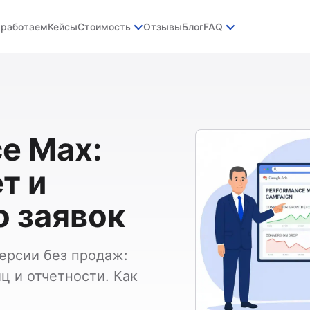
 работаем
Кейсы
Стоимость
Отзывы
Блог
FAQ
e Max:
т и
о заявок
ерсии без продаж:
ц и отчетности. Как