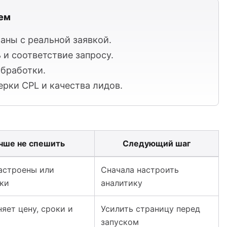
ем
аны с реальной заявкой.
 и соответствие запросу.
обработки.
рки CPL и качества лидов.
учше не спешить
Следующий шаг
 слить бюджет и проверить качество заявок
астроены или
Сначала настроить
ки
аналитику
няет цену, сроки и
Усилить страницу перед
запуском