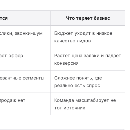
тся
Что теряет бизнес
 слить бюджет и проверить качество заявок
клики, звонки-шум
Бюджет уходит в низкое
качество лидов
мает оффер
Растет цена заявки и падает
конверсия
евантные сегменты
Сложнее понять, где
реально есть спрос
 продаж нет
Команда масштабирует не
тот источник