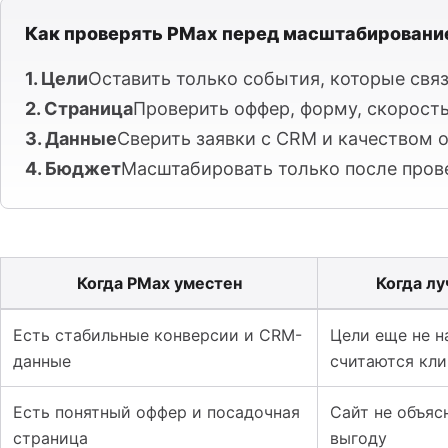
Как проверять PMax перед масштабировани
1. Цели
Оставить только события, которые связ
2. Страница
Проверить оффер, форму, скорость
3. Данные
Сверить заявки с CRM и качеством 
4. Бюджет
Масштабировать только после прове
Когда PMax уместен
Когда л
Таблица к материалу: Ошибки Performance Max: как не
Есть стабильные конверсии и CRM-
Цели еще не н
данные
считаются кли
Есть понятный оффер и посадочная
Сайт не объяс
страница
выгоду