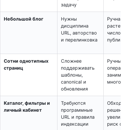
задачу
Небольшой блог
Нужны
Ручная р
дисциплина
растет с
URL, авторство
числом
и перелинковка
публикац
Сотни однотипных
Сложнее
Ручные
страниц
поддерживать
операции
шаблоны,
занимают
canonical и
много вр
обновления
Каталог, фильтры и
Требуются
Обходны
личный кабинет
программные
решения
URL и правила
увеличив
индексации
риск оши