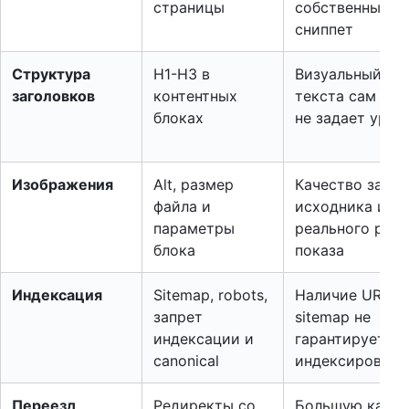
страницы
собственный
сниппет
Структура
H1-H3 в
Визуальный ра
заголовков
контентных
текста сам по 
блоках
не задает уров
Изображения
Alt, размер
Качество завис
файла и
исходника и
параметры
реального раз
блока
показа
Индексация
Sitemap, robots,
Наличие URL в
запрет
sitemap не
индексации и
гарантирует
canonical
индексировани
Переезд
Редиректы со
Большую карту