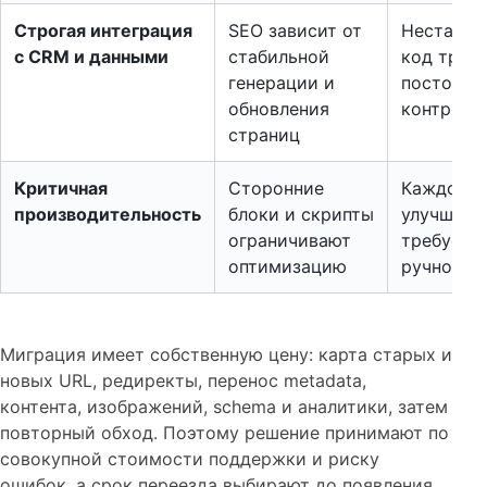
Строгая интеграция
SEO зависит от
Нестанда
с CRM и данными
стабильной
код треб
генерации и
постоянн
обновления
контроля
страниц
Критичная
Сторонние
Каждое
производительность
блоки и скрипты
улучшени
ограничивают
требует
оптимизацию
ручного т
Миграция имеет собственную цену: карта старых и
новых URL, редиректы, перенос metadata,
контента, изображений, schema и аналитики, затем
повторный обход. Поэтому решение принимают по
совокупной стоимости поддержки и риску
ошибок, а срок переезда выбирают до появления